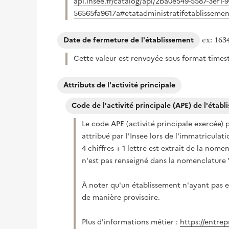
api.insee.fr/catalog/api/2ba0e549-5587-3ef1
56565fa9617a#etatadministratifetablissemen
ex: 163
Date de fermeture de l'établissement
Cette valeur est renvoyée sous format time
Attributs de l'activité principale
Code de l'activité principale (APE) de l'étab
Le code APE (activité principale exercée) p
attribué par l'Insee lors de l'immatriculat
4 chiffres + 1 lettre est extrait de la nome
n'est pas renseigné dans la nomenclature '
À noter qu'un établissement n'ayant pas en
de manière provisoire.
Plus d'informations métier :
https://entrep