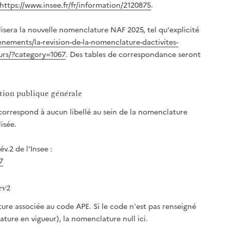
(nouvelle fenêtre)
https://www.insee.fr/fr/information/2120875
.
ilisera la nouvelle nomenclature NAF 2025, tel qu'explicité
enements/la-revision-de-la-nomenclature-dactivites-
(nouvelle fenêtre)
teurs/?category=1067
. Des tables de correspondance seront
tion publique générale
 correspond à aucun libellé au sein de la nomenclature
lisée.
v.2 de l'Insee :
(nouvelle fenêtre)
7
ev2
re associée au code APE. Si le code n'est pas renseigné
ure en vigueur), la nomenclature null ici.