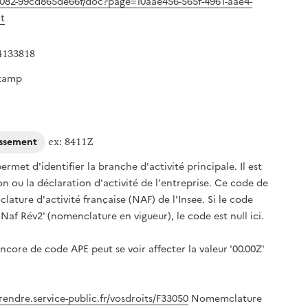
-9082-99cd865de66f/doc?page=10aae456-565f-4961-aae4-
(nouvelle fenêtre)
t
4133818
stamp
ex: 8411Z
lissement
ermet d'identifier la branche d'activité principale. Il est
ion ou la déclaration d'activité de l'entreprise. Ce code de
nclature d'activité française (NAF) de l'Insee. Si le code
Naf Rév2' (nomenclature en vigueur), le code est null ici.
core de code APE peut se voir affecter la valeur '00.00Z'
(nouvelle fenêtre)
rendre.service-public.fr/vosdroits/F33050
Nomemclature