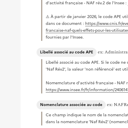
d'activité française - NAF rév.2 de l'Insee :
⚠️ À partir de janvier 2026, le code APE ut
dans ce document :
https://www.cnis.fr/ev
francaise-naf-quels-effets-pour-les-utilisa
fournies par l'Insee.
ex: Administra
Libellé associé au code APE
Libellé associé au code APE. Si le code ne
'Naf Rév2', la valeur 'non référencé' est uti
Nomemclature d'activité française - NAF ré
https://www.insee.fr/fr/information/240614
ex: NAFR
Nomenclature associée au code
Ce champ indique le nom de la nomenclatu
dans la nomenclature 'Naf Rév2' (nomenclat