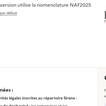
e version utilise la nomenclature NAF2025
 par défaut
nées :
F
e
ités légales inscrites au répertoire Sirene
:
s de droit privé
: les entreprises et les