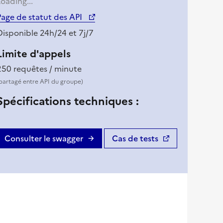
oading...
(nouvelle fenêtre)
Page de statut des API
Disponible 24h/24 et 7j/7
Limite d'appels
250 requêtes / minute
partagé entre API du groupe)
Spécifications techniques :
Consulter le swagger
Cas de tests
(nouvelle fenêtre)