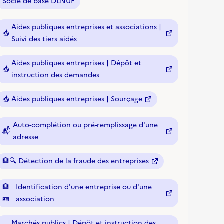
Socle de base DLNUF
Aides publiques entreprises et associations |
📥
(nouvelle fenêtre)
Suivi des tiers aidés
Aides publiques entreprises | Dépôt et
📥
(nouvelle fenêtre)
instruction des demandes
📥
Aides publiques entreprises | Sourçage
(nouvelle fenêtre)
Auto-complétion ou pré-remplissage d'une
📬
(nouvelle fenêtre)
adresse
🏦🔍
Détection de la fraude des entreprises
(nouvelle fenêtre)
🏦
Identification d'une entreprise ou d'une
(nouvelle fenêtre)
🪪
association
Marchés publics | Dépôt et instruction des