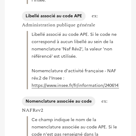
l'Insee.
ex:
Libellé associé au code APE
Administration publique générale
Libellé associé au code APE. Si le code ne
correspond à aucun libellé au sein de la
nomenclature 'Naf Rév2', la valeur 'non
référencé' est utilisée.
Nomemclature d'activité française - NAF
rév.2 de l'Insee :
https://www.insee.fr/fr/information/2406147
(nouvelle fenêtre)
ex:
Nomenclature associée au code
NAFRev2
Ce champ indique le nom de la
nomenclature associée au code APE. Si le
code n'est pas renseigné dans la