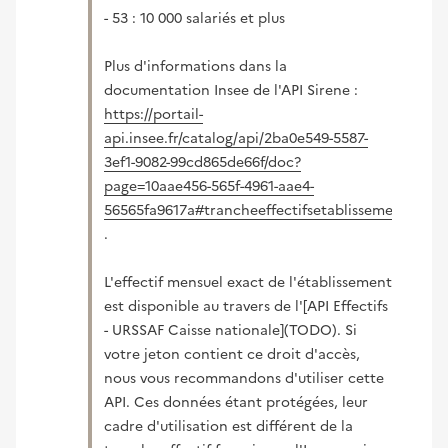
- 53 : 10 000 salariés et plus
Plus d'informations dans la
documentation Insee de l'API Sirene :
https://portail-
api.insee.fr/catalog/api/2ba0e549-5587-
3ef1-9082-99cd865de66f/doc?
page=10aae456-565f-4961-aae4-
56565fa9617a#trancheeffectifsetablissement
(nouvelle fenêtre)
.
L'effectif mensuel exact de l'établissement
est disponible au travers de l'[API Effectifs
- URSSAF Caisse nationale](TODO). Si
votre jeton contient ce droit d'accès,
nous vous recommandons d'utiliser cette
API. Ces données étant protégées, leur
cadre d'utilisation est différent de la