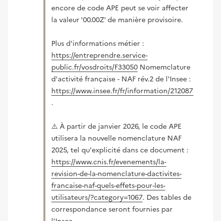
encore de code APE peut se voir affecter
la valeur '00.00Z' de manière provisoire.
Plus d'informations métier :
https://entreprendre.service-
(nouvelle fenêtre)
public.fr/vosdroits/F33050
Nomemclature
d'activité française - NAF rév.2 de l'Insee :
https://www.insee.fr/fr/information/2120875
(nouvelle fenêtre)
.
⚠️ À partir de janvier 2026, le code APE
utilisera la nouvelle nomenclature NAF
2025, tel qu'explicité dans ce document :
https://www.cnis.fr/evenements/la-
revision-de-la-nomenclature-dactivites-
francaise-naf-quels-effets-pour-les-
(nouvelle fenêtre)
utilisateurs/?category=1067
. Des tables de
correspondance seront fournies par