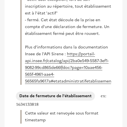
inscription au répertoire, tout établissement
est à l'état 'actif'
- fermé. Cet état découle de la prise en
compte d'une déclaration de fermeture. Un
établissement fermé peut être rouvert.
Plus d'informations dans la documentation
Insee de l'API Sirene :
https://portail-
api.insee.fr/catalog/api/2ba0e549-5587-3ef1-
9082-99cd865de66f/doc?page=10aae456-
565f-4961-aae4-
56565fa9617a#etatadministratifetablissement
(nouvelle fenêtre)
ex:
Date de fermeture de l'établissement
1634133818
Cette valeur est renvoyée sous format
timestamp