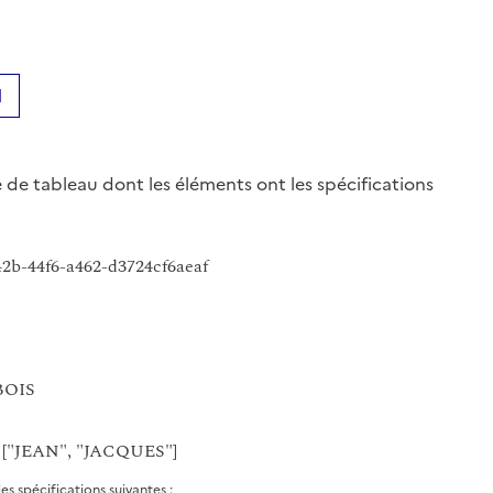
N
de tableau dont les éléments ont les spécifications
42b-44f6-a462-d3724cf6aeaf
BOIS
: ["JEAN", "JACQUES"]
s spécifications suivantes :