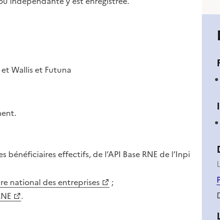
 ou indépendante y est enregistrée.
 et Wallis et Futuna
ment.
 bénéficiaires effectifs, de l’API Base RNE de l’Inpi
L
tre national des entreprises
;
RNE
.